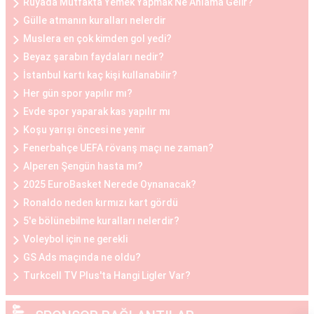
Rüyada Mutfakta Yemek Yapmak Ne Anlama Gelir?
kalitesini artırmak isteyen kadınlar arasında
Gülle atmanın kuralları nelerdir
oldukça yaygındır.
Muslera en çok kimden gol yedi?
Beyaz şarabın faydaları nedir?
Göğüs Küçültme ve Büyütme Öncesi ve Sonrası
İstanbul kartı kaç kişi kullanabilir?
Göğüs estetiği operasyonları öncesinde ve
Her gün spor yapılır mı?
sonrasında belirli adımlar takip edilir. Operasyon
Evde spor yaparak kas yapılır mı
öncesinde, hasta ile detaylı bir görüşme yapılır,
Koşu yarışı öncesi ne yenir
beklentiler belirlenir ve uygun bir planlama yapılır.
Fenerbahçe UEFA rövanş maçı ne zaman?
Operasyon sonrasında ise hasta, iyileşme
Alperen Şengün hasta mı?
sürecine uygun olarak belirli bir süre doktorun
2025 EuroBasket Nerede Oynanacak?
önerdiği yönergeleri takip etmelidir. Her iki
Ronaldo neden kırmızı kart gördü
durumda da hasta, cerrahi müdahalenin etkilerini
5'e bölünebilme kuralları nelerdir?
tam olarak deneyimleyebilmesi için doktorun
Voleybol için ne gerekli
önerilerine uymalıdır.
GS Ads maçında ne oldu?
Turkcell TV Plus'ta Hangi Ligler Var?
Göğüs Estetiği Ne Kadar?
Göğüs estetiği fiyatları, çeşitli faktörlere bağlı