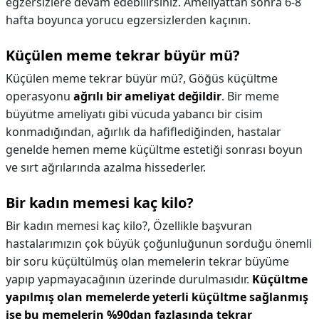
egzersizlere devam edebilirsiniz. Ameliyattan sonra 6-8
hafta boyunca yorucu egzersizlerden kaçının.
Küçülen meme tekrar büyür mü?
Küçülen meme tekrar büyür mü?,
Göğüs küçültme
operasyonu
ağrılı bir ameliyat değildir
. Bir meme
büyütme ameliyatı gibi vücuda yabancı bir cisim
konmadığından, ağırlık da hafiflediğinden, hastalar
genelde hemen meme küçültme estetiği sonrası boyun
ve sırt ağrılarında azalma hissederler.
Bir kadın memesi kaç kilo?
Bir kadın memesi kaç kilo?,
Özellikle başvuran
hastalarımızın çok büyük çoğunluğunun sorduğu önemli
bir soru küçültülmüş olan memelerin tekrar büyüme
yapıp yapmayacağının üzerinde durulmasıdır.
Küçültme
yapılmış olan memelerde yeterli küçültme sağlanmış
ise bu memelerin %90dan fazlasında tekrar