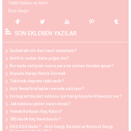
Operasyon, hasta ile cerrah arasında yapılan
Teklif Hakları ve Alıntı
detaylı bir değerlendirme sonucunda kişiye özel
Bize Ulaşın
planlanır. Göğüs büyüme estetiği, daha dolgun ve
çekici bir görünüm elde etmek isteyen kadınlar
SON EKLENEN YAZILAR
arasında popülerdir.
Göğüs Küçültme Estetiği
Dudaktaki ölü deri nasıl temizlenir?
Büyük göğüslerin neden olduğu fiziksel
Antifriz sudan daha yoğun mu?
rahatsızlıklar veya estetik kaygılar nedeniyle bazı
Borsada satıştan sonra para ne zaman hesaba geçer?
kadınlar, göğüs küçültme estetiğini tercih
Rüyada Halayı Hasta Görmek
edebilirler. Bu operasyon, göğüs dokusunun ve
Tektonik deprem riski nedir?
yağın çıkarılması ile gerçekleştirilir. Göğüs
Aziz Nesin'in kitapları nerede satılıyor?
küçültme estetiği, sırt ve boyun ağrılarını
Instagram'da pist videosu için hangi boyuta ihtiyacınız var?
hafifletmek, postürü düzeltmek ve günlük yaşam
Jak kablosu pinleri nasıl olmalı?
Yemek Katkıları Kaç Kalori?
kalitesini artırmak isteyen kadınlar arasında
385 lastik kaç hava basılır?
oldukça yaygındır.
HGS KGS Nedir? - Hızlı Geçiş Sistemi ve Kontrol Geçiş