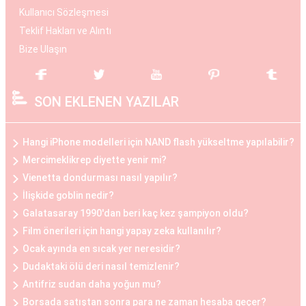
silikon veya tuzlu su dolu implantlar kullanılır.
Kullanıcı Sözleşmesi
Operasyon, hasta ile cerrah arasında yapılan
Teklif Hakları ve Alıntı
detaylı bir değerlendirme sonucunda kişiye özel
Bize Ulaşın
planlanır. Göğüs büyüme estetiği, daha dolgun ve
çekici bir görünüm elde etmek isteyen kadınlar
SON EKLENEN YAZILAR
arasında popülerdir.
Göğüs Küçültme Estetiği
Hangi iPhone modelleri için NAND flash yükseltme yapılabilir?
Büyük göğüslerin neden olduğu fiziksel
Mercimeklikrep diyette yenir mi?
rahatsızlıklar veya estetik kaygılar nedeniyle bazı
Vienetta dondurması nasıl yapılır?
kadınlar, göğüs küçültme estetiğini tercih
İlişkide goblin nedir?
edebilirler. Bu operasyon, göğüs dokusunun ve
Galatasaray 1990'dan beri kaç kez şampiyon oldu?
yağın çıkarılması ile gerçekleştirilir. Göğüs
Film önerileri için hangi yapay zeka kullanılır?
küçültme estetiği, sırt ve boyun ağrılarını
Ocak ayında en sıcak yer neresidir?
hafifletmek, postürü düzeltmek ve günlük yaşam
Dudaktaki ölü deri nasıl temizlenir?
Antifriz sudan daha yoğun mu?
kalitesini artırmak isteyen kadınlar arasında
Borsada satıştan sonra para ne zaman hesaba geçer?
oldukça yaygındır.