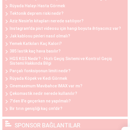
Rüyada Halayı Hasta Görmek
Tektonik deprem riski nedir?
Göğüs Küçültme ve Büyütme Öncesi ve Sonrası
Aziz Nesin'in kitapları nerede satılıyor?
Göğüs estetiği operasyonları öncesinde ve
Instagram'da pist videosu için hangi boyuta ihtiyacınız var?
sonrasında belirli adımlar takip edilir. Operasyon
Jak kablosu pinleri nasıl olmalı?
öncesinde, hasta ile detaylı bir görüşme yapılır,
Yemek Katkıları Kaç Kalori?
beklentiler belirlenir ve uygun bir planlama yapılır.
385 lastik kaç hava basılır?
Operasyon sonrasında ise hasta, iyileşme
HGS KGS Nedir? - Hızlı Geçiş Sistemi ve Kontrol Geçiş
sürecine uygun olarak belirli bir süre doktorun
Sistemi Hakkında Bilgi
önerdiği yönergeleri takip etmelidir. Her iki
Parçalı fonksiyonun limiti nedir?
durumda da hasta, cerrahi müdahalenin etkilerini
Rüyada Köpek ve Kedi Görmek
tam olarak deneyimleyebilmesi için doktorun
Cinemaximum Mavibahce IMAX var mı?
önerilerine uymalıdır.
Çekomastik nedir nerede kullanılır?
7'den 8'e geçerken ne yapılmalı?
Göğüs Estetiği Ne Kadar?
Bir tırın genişliği kaç cm'dir?
Göğüs estetiği fiyatları, çeşitli faktörlere bağlı
olarak değişiklik gösterir. Bu faktörler arasında
SPONSOR BAĞLANTILAR