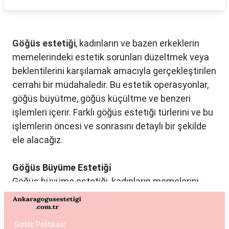
Göğüs estetiği
, kadınların ve bazen erkeklerin
memelerindeki estetik sorunları düzeltmek veya
beklentilerini karşılamak amacıyla gerçekleştirilen
cerrahi bir müdahaledir. Bu estetik operasyonlar,
göğüs büyütme, göğüs küçültme ve benzeri
işlemleri içerir. Farklı göğüs estetiği türlerini ve bu
işlemlerin öncesi ve sonrasını detaylı bir şekilde
ele alacağız.
Göğüs Büyüme Estetiği
Göğüs büyüme estetiği, kadınların memelerini
istedikleri boyuta getirmek ve vücut oranlarını
dengelemek istedikleri durumlarda tercih edilen
bir estetik operasyondur. Bu işlemde genellikle
Gizlilik Politikası