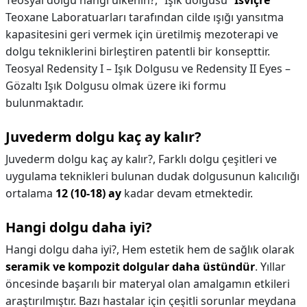
Teosyal dolgu hangi ülkenin?,
“Işık dolgusu”
İsviçre
Teoxane Laboratuarları tarafından cilde ışığı yansıtma
kapasitesini geri vermek için üretilmiş mezoterapi ve
dolgu tekniklerini birleştiren patentli bir konsepttir.
Teosyal Redensity I – Işık Dolgusu ve Redensity II Eyes –
Gözaltı Işık Dolgusu olmak üzere iki formu
bulunmaktadır.
Juvederm dolgu kaç ay kalır?
Juvederm dolgu kaç ay kalır?,
Farklı dolgu çeşitleri ve
uygulama teknikleri bulunan dudak dolgusunun kalıcılığı
ortalama
12 (10-18) ay
kadar devam etmektedir.
Hangi dolgu daha iyi?
Hangi dolgu daha iyi?,
Hem estetik hem de sağlık olarak
seramik ve kompozit dolgular daha üstündür
. Yıllar
öncesinde başarılı bir materyal olan amalgamın etkileri
araştırılmıştır. Bazı hastalar için çeşitli sorunlar meydana