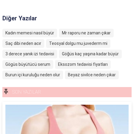
Diğer Yazılar
Kadın memesi nasıl büyür
Mr raporu ne zaman çıkar
Saç dibi neden acır
Teosyal dolgu mu juvederm mi
3 derece yanık izi tedavisi
Göğüs kaç yaşına kadar büyür
Gögüs büyütücü serum
Eksozom tedavisi fiyatları
Burun içi kuruluğu neden olur
Beyaz sivilce neden çıkar
SON YAZILAR