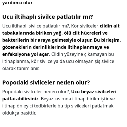
yardımcı olur
.
Ucu iltihaplı sivilce patlatılır mı?
Ucu iltihaplı sivilce patlatılır mı?,
Kör sivilceler,
cildin alt
tabakalarında biriken yağ, ölü cilt hücreleri ve
bakterilerin bir araya gelmesiyle oluşur.
Bu birleşim,
gözeneklerin derinliklerinde iltihaplanmaya ve
enfeksiyona yol açar
. Cildin yüzeyine çıkamayan bu
iltihaplanma, kör sivilce ya da ucu olmayan şiş sivilce
olarak tanımlanır.
Popodaki sivilceler neden olur?
Popodaki sivilceler neden olur?,
Ucu beyaz sivilceleri
patlatabilirsiniz
. Beyaz kısımda iltihap birikmiştir ve
iltihap önleyici tedbirlerle bu tip sivilceleri patlatmak
oldukça basittir.