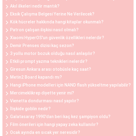
Büyük göğüslerin neden olduğu fiziksel
Akıl ilkeleri nedir mantık?
rahatsızlıklar veya estetik kaygılar nedeniyle bazı
Eksik Çalışma Belgesi Yerine Ne Verilecek?
kadınlar, göğüs küçültme estetiğini tercih
Kök hücreler hakkında hangi kitaplar okunmalı?
edebilirler. Bu operasyon, göğüs dokusunun ve
Patron çalışan ilişkisi nasıl olmalı?
yağın çıkarılması ile gerçekleştirilir. Göğüs
Xiaomi HyperOS'un güvenlik özellikleri nelerdir?
küçültme estetiği, sırt ve boyun ağrılarını
Demir Prenses dizisi kaç sezon?
hafifletmek, postürü düzeltmek ve günlük yaşam
3 yollu motor bozuk olduğu nasıl anlaşılır?
Etkili prompt yazma teknikleri nelerdir?
kalitesini artırmak isteyen kadınlar arasında
Giresun Ankara arası otobüsle kaç saat?
oldukça yaygındır.
Metin2 Board kapandı mı?
Hangi iPhone modelleri için NAND flash yükseltme yapılabilir?
Göğüs Küçültme ve Büyütme Öncesi ve Sonrası
Mercimeklikrep diyette yenir mi?
Göğüs estetiği operasyonları öncesinde ve
Vienetta dondurması nasıl yapılır?
sonrasında belirli adımlar takip edilir. Operasyon
İlişkide goblin nedir?
öncesinde, hasta ile detaylı bir görüşme yapılır,
Galatasaray 1990'dan beri kaç kez şampiyon oldu?
beklentiler belirlenir ve uygun bir planlama yapılır.
Film önerileri için hangi yapay zeka kullanılır?
Operasyon sonrasında ise hasta, iyileşme
Ocak ayında en sıcak yer neresidir?