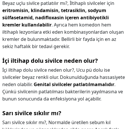
Beyaz uçlu sivilce patlatılır mı?,
İltihaplı sivilceler için
eritromisin, klindamisin, tetrasiklin, sodyum
sülfasetamid, nadifloxasin içeren antibiyotikli
kremler kullanılabilir
. Ayrıca hem komedon hem
iltihaplı lezyonlara etki eden kombinasyonlardan oluşan
kremler de bulunmaktadır. Bellirli bir fayda için en az
sekiz haftalık bir tedavi gerekir.
İçi iltihap dolu sivilce neden olur?
İçi iltihap dolu sivilce neden olur?,
Ucu pü dolu ise
sivilceler beyaz renkli olur. Dokunulduğunda hassasiyete
neden olabilir.
Genital sivilceler patlatılmamalıdır
.
Çünkü sivilcenin patlatılması bakterilerin yayılmasına ve
bunun sonucunda da enfeksiyona yol açabilir.
Sarı sivilce sıkılır mı?
Sarı sivilce sıkılır mı?,
Normalde üretilen sebum kıl