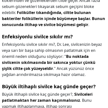
köklerinden ve gözeneklerden cilde geçer. Ancak fazla
sebum gözenekleri tıkayarak sebum geçişini bloke
edebilir.
Foliküller tıkandığında, ciltte bulunan
bakteriler foliküllerin içinde büyümeye başlar.
Bunun
sonucunda iltihap ve sivilce büyümesi gelişir
.
Enfeksiyonlu sivilce sıkılır mı?
Enfeksiyonlu sivilce sıkılır mı?,
Dr. Lee, sivilcenizin beyaz
veya sarı bir başa sahip olmasının patlatmak için en
önemli neden olduğunu söylüyor: "
Bu noktada
sivilcenin sıkılmasında bir sakınca yoktur çünkü
şişlik ciltte çok yüzeyseldir
." Ancak yüzünüz önce
yağdan arındırılmazsa sıkılmaya hazır olamaz.
Büyük iltihaplı sivilce kaç günde geçer?
Büyük iltihaplı sivilce kaç günde geçer?,
Sivilceleri
patlatmaktan her zaman kaçınmalısınız
. Bunu
yapmak iltihaplanmaya, iltihap sonrası