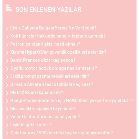
çekici bir görünüm elde etmek isteyen kadınlar
SON EKLENEN YAZILAR
arasında popülerdir.
Göğüs Küçültme Estetiği
Eksik Çalışma Belgesi Yerine Ne Verilecek?
Büyük göğüslerin neden olduğu fiziksel
Kök hücreler hakkında hangi kitaplar okunmalı?
rahatsızlıklar veya estetik kaygılar nedeniyle bazı
Patron çalışan ilişkisi nasıl olmalı?
kadınlar, göğüs küçültme estetiğini tercih
Xiaomi HyperOS'un güvenlik özellikleri nelerdir?
edebilirler. Bu operasyon, göğüs dokusunun ve
Demir Prenses dizisi kaç sezon?
yağın çıkarılması ile gerçekleştirilir. Göğüs
3 yollu motor bozuk olduğu nasıl anlaşılır?
küçültme estetiği, sırt ve boyun ağrılarını
Etkili prompt yazma teknikleri nelerdir?
hafifletmek, postürü düzeltmek ve günlük yaşam
Giresun Ankara arası otobüsle kaç saat?
Metin2 Board kapandı mı?
kalitesini artırmak isteyen kadınlar arasında
Hangi iPhone modelleri için NAND flash yükseltme yapılabilir?
oldukça yaygındır.
Mercimeklikrep diyette yenir mi?
Vienetta dondurması nasıl yapılır?
Göğüs Küçültme ve Büyütme Öncesi ve Sonrası
İlişkide goblin nedir?
Göğüs estetiği operasyonları öncesinde ve
Galatasaray 1990'dan beri kaç kez şampiyon oldu?
sonrasında belirli adımlar takip edilir. Operasyon