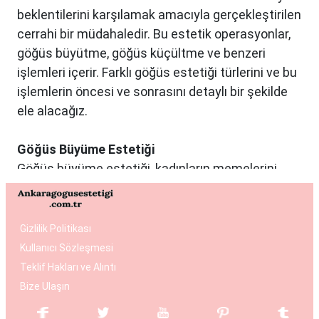
beklentilerini karşılamak amacıyla gerçekleştirilen
cerrahi bir müdahaledir. Bu estetik operasyonlar,
göğüs büyütme, göğüs küçültme ve benzeri
işlemleri içerir. Farklı göğüs estetiği türlerini ve bu
işlemlerin öncesi ve sonrasını detaylı bir şekilde
ele alacağız.
Göğüs Büyüme Estetiği
Göğüs büyüme estetiği, kadınların memelerini
istedikleri boyuta getirmek ve vücut oranlarını
dengelemek istedikleri durumlarda tercih edilen
bir estetik operasyondur. Bu işlemde genellikle
Gizlilik Politikası
silikon veya tuzlu su dolu implantlar kullanılır.
Kullanıcı Sözleşmesi
Operasyon, hasta ile cerrah arasında yapılan
Teklif Hakları ve Alıntı
detaylı bir değerlendirme sonucunda kişiye özel
Bize Ulaşın
planlanır. Göğüs büyüme estetiği, daha dolgun ve