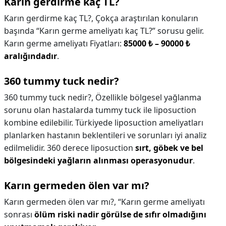
Karın gerdirme kaç TL?
Karın gerdirme kaç TL?,
Çokça araştırılan konuların
başında “Karın germe ameliyatı kaç TL?” sorusu gelir.
Karın germe ameliyatı Fiyatları:
85000 ₺ – 90000 ₺
aralığındadır
.
360 tummy tuck nedir?
360 tummy tuck nedir?,
Özellikle bölgesel yağlanma
sorunu olan hastalarda tummy tuck ile liposuction
kombine edilebilir. Türkiyede liposuction ameliyatları
planlarken hastanın beklentileri ve sorunları iyi analiz
edilmelidir. 360 derece liposuction
sırt, göbek ve bel
bölgesindeki yağların alınması operasyonudur
.
Karın germeden ölen var mı?
Karın germeden ölen var mı?,
“Karın germe ameliyatı
sonrası
ölüm riski nadir görülse de sıfır olmadığını