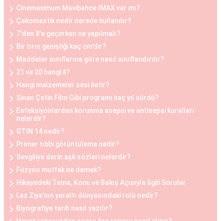
yağın çıkarılması ile gerçekleştirilir. Göğüs
Cinemaximum Mavibahce IMAX var mı?
küçültme estetiği, sırt ve boyun ağrılarını
Çekomastik nedir nerede kullanılır?
hafifletmek, postürü düzeltmek ve günlük yaşam
7'den 8'e geçerken ne yapılmalı?
kalitesini artırmak isteyen kadınlar arasında
Bir tırın genişliği kaç cm'dir?
oldukça yaygındır.
Maddeler sınıflarına göre nasıl sınıflandırılır?
21 ve 20 hangi il?
Göğüs Küçültme ve Büyütme Öncesi ve Sonrası
Hangi malzemeler sesi iletir?
Göğüs estetiği operasyonları öncesinde ve
Sinan Çetin Film Gibi programı kaç yıl sürdü?
sonrasında belirli adımlar takip edilir. Operasyon
Enfeksiyonlardan korunma asepsi ve antisepsi kuralları
nelerdir?
öncesinde, hasta ile detaylı bir görüşme yapılır,
GTIN 14 nedir?
beklentiler belirlenir ve uygun bir planlama yapılır.
Primer tıbbi görüntüleme nedir?
Operasyon sonrasında ise hasta, iyileşme
Sevgiliye derin aşk sözleri nelerdir?
sürecine uygun olarak belirli bir süre doktorun
Füzyon mutfak ne demek?
önerdiği yönergeleri takip etmelidir. Her iki
Hikayedeki Tema, Konu ve Bakış Açısıyla İlgili Sorular
durumda da hasta, cerrahi müdahalenin etkilerini
Laz Ziya'nın yeraltı dünyasındaki rolü nedir?
tam olarak deneyimleyebilmesi için doktorun
Biyografiye tarih nasıl yazılır?
önerilerine uymalıdır.