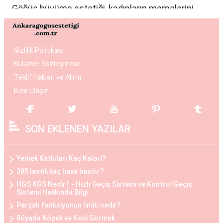
Göğüs büyüme estetiği, kadınların memelerini
istedikleri boyuta getirmek ve vücut oranlarını
dengelemek istedikleri durumlarda tercih edilen
bir estetik operasyondur. Bu işlemde genellikle
Gizlilik Politikası
silikon veya tuzlu su dolu implantlar kullanılır.
Kullanıcı Sözleşmesi
Operasyon, hasta ile cerrah arasında yapılan
Teklif Hakları ve Alıntı
detaylı bir değerlendirme sonucunda kişiye özel
Bize Ulaşın
planlanır. Göğüs büyüme estetiği, daha dolgun ve
çekici bir görünüm elde etmek isteyen kadınlar
SON EKLENEN YAZILAR
arasında popülerdir.
Göğüs Küçültme Estetiği
Yemek Katkıları Kaç Kalori?
Büyük göğüslerin neden olduğu fiziksel
385 lastik kaç hava basılır?
rahatsızlıklar veya estetik kaygılar nedeniyle bazı
HGS KGS Nedir? - Hızlı Geçiş Sistemi ve Kontrol Geçiş
Sistemi Hakkında Bilgi
kadınlar, göğüs küçültme estetiğini tercih
Parçalı fonksiyonun limiti nedir?
edebilirler. Bu operasyon, göğüs dokusunun ve
Rüyada Köpek ve Kedi Görmek