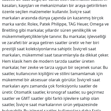
kasaları, kayışları ve mekanizmaları bir araya getirilirken
özenle seçilen malzemeler kullanılır. İsviçre saat
markaları arasında dünya çapında ün kazanmış birçok
marka vardır. Rolex, Patek Philippe, TAG Heuer, Omega ve
Breitling gibi markalar, yıllardır süren yenilikçilik ve
mükemmeliyetçilikleriyle tanınır. Bu markalar, işlevselliği
ve zarafeti bir araya getiren saatler üretir ve her biri
prestijli saat koleksiyonlarına sahiptir. İsviçreli saat
markaları, mükemmel saat tasarımlarıyla da dikkat çeker.
Hem klasik hem de modern tarzda saatler üreten
markalar, her zevke ve tarza uygun bir seçenek sunar. Bu
saatler, kullanıcının kişiliğini ve stilini tamamlamak için
mükemmel bir aksesuar olarak görülür. İsviçreli saat
markaları aynı zamanda çok fonksiyonlu saatler de
üretir. Otomatik saatler, kronograf saatler, su geçirmez
saatler ve GMT saatler gibi farklı işlevlere sahip olan
saatler, İsviçre saat markalarının ürün yelpazesinde
bulunabilir. Bu işlevsel saatler, kullanıcılara daha fazla