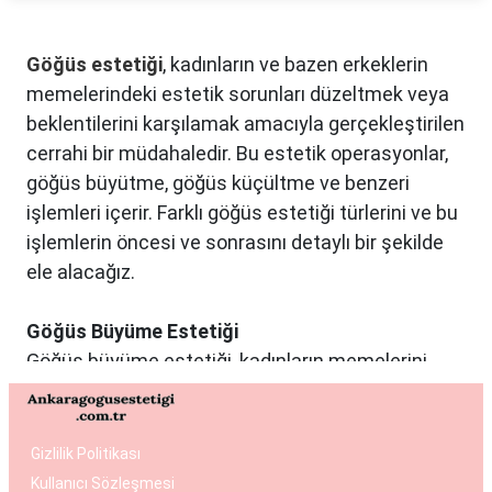
Göğüs estetiği
, kadınların ve bazen erkeklerin
memelerindeki estetik sorunları düzeltmek veya
beklentilerini karşılamak amacıyla gerçekleştirilen
cerrahi bir müdahaledir. Bu estetik operasyonlar,
göğüs büyütme, göğüs küçültme ve benzeri
işlemleri içerir. Farklı göğüs estetiği türlerini ve bu
işlemlerin öncesi ve sonrasını detaylı bir şekilde
ele alacağız.
Göğüs Büyüme Estetiği
Göğüs büyüme estetiği, kadınların memelerini
istedikleri boyuta getirmek ve vücut oranlarını
dengelemek istedikleri durumlarda tercih edilen
bir estetik operasyondur. Bu işlemde genellikle
Gizlilik Politikası
silikon veya tuzlu su dolu implantlar kullanılır.
Kullanıcı Sözleşmesi