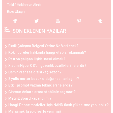
Operasyon, hasta ile cerrah arasında yapılan
Teklif Hakları ve Alıntı
detaylı bir değerlendirme sonucunda kişiye özel
Bize Ulaşın
planlanır. Göğüs büyüme estetiği, daha dolgun ve
çekici bir görünüm elde etmek isteyen kadınlar
SON EKLENEN YAZILAR
arasında popülerdir.
Göğüs Küçültme Estetiği
Eksik Çalışma Belgesi Yerine Ne Verilecek?
Büyük göğüslerin neden olduğu fiziksel
Kök hücreler hakkında hangi kitaplar okunmalı?
rahatsızlıklar veya estetik kaygılar nedeniyle bazı
Patron çalışan ilişkisi nasıl olmalı?
kadınlar, göğüs küçültme estetiğini tercih
Xiaomi HyperOS'un güvenlik özellikleri nelerdir?
edebilirler. Bu operasyon, göğüs dokusunun ve
Demir Prenses dizisi kaç sezon?
yağın çıkarılması ile gerçekleştirilir. Göğüs
3 yollu motor bozuk olduğu nasıl anlaşılır?
küçültme estetiği, sırt ve boyun ağrılarını
Etkili prompt yazma teknikleri nelerdir?
hafifletmek, postürü düzeltmek ve günlük yaşam
Giresun Ankara arası otobüsle kaç saat?
Metin2 Board kapandı mı?
kalitesini artırmak isteyen kadınlar arasında
Hangi iPhone modelleri için NAND flash yükseltme yapılabilir?
oldukça yaygındır.
Mercimeklikrep diyette yenir mi?