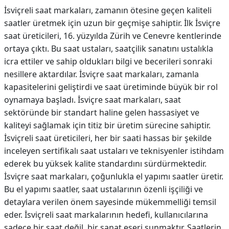
İsviçreli saat markaları, zamanın ötesine geçen kaliteli
saatler üretmek için uzun bir geçmişe sahiptir. İlk İsviçre
saat üreticileri, 16. yüzyılda Zürih ve Cenevre kentlerinde
ortaya çıktı. Bu saat ustaları, saatçilik sanatını ustalıkla
icra ettiler ve sahip oldukları bilgi ve becerileri sonraki
nesillere aktardılar. İsviçre saat markaları, zamanla
kapasitelerini geliştirdi ve saat üretiminde büyük bir rol
oynamaya başladı. İsviçre saat markaları, saat
sektöründe bir standart haline gelen hassasiyet ve
kaliteyi sağlamak için titiz bir üretim sürecine sahiptir.
İsviçreli saat üreticileri, her bir saati hassas bir şekilde
inceleyen sertifikalı saat ustaları ve teknisyenler istihdam
ederek bu yüksek kalite standardını sürdürmektedir.
İsviçre saat markaları, çoğunlukla el yapımı saatler üretir.
Bu el yapımı saatler, saat ustalarının özenli işçiliği ve
detaylara verilen önem sayesinde mükemmelliği temsil
eder. İsviçreli saat markalarının hedefi, kullanıcılarına
sadece bir saat değil, bir sanat eseri sunmaktır. Saatlerin