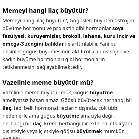
Memeyi hangi ilaç büyütür?
Memeyi hangi ilaç büyütür?,
Göğüsleri büyüten östrojen,
büyüme hormonu ve prolaktin gibi hormonlar
soya
fasülyesi, kuruyemişler, brokoli, lahana, kuru incir ve
omega-3 zengini balıklar
ile arttırılabilir. Yani bu
besinler göğüs büyümesinde aktif rol alan östrojen ve
kadın büyüme hormonları gibi hormonların
tetiklenmesini sağlayabilmektedir.
Vazelinle meme büyütür mü?
Vazelinle meme büyütür mü?,
Göğüs
büyütme
,
ameliyatsız başarılamaz. Göğsü büyütecek herhangi bir
ilaç
, tabi belli hormonal ilaçların dışında, çok tıbbi
nedenlerle ama göğüs
büyütme
amacıyla değil,
herhangi bir
ilaç
, krem, herhangi bir external etkili yani
dış etkiyle veya iç etkiyle göğsü
büyütmek
mümkün