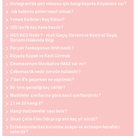
Instagram'da pist videosu için hangi boyuta ihtiyacınız var?
kalitesini artırmak isteyen kadınlar arasında
Jak kablosu pinleri nasıl olmalı?
oldukça yaygındır.
Yemek Katkıları Kaç Kalori?
385 lastik kaç hava basılır?
Göğüs Küçültme ve Büyütme Öncesi ve Sonrası
HGS KGS Nedir? - Hızlı Geçiş Sistemi ve Kontrol Geçiş
Göğüs estetiği operasyonları öncesinde ve
Sistemi Hakkında Bilgi
sonrasında belirli adımlar takip edilir. Operasyon
Parçalı fonksiyonun limiti nedir?
öncesinde, hasta ile detaylı bir görüşme yapılır,
Rüyada Köpek ve Kedi Görmek
beklentiler belirlenir ve uygun bir planlama yapılır.
Cinemaximum Mavibahce IMAX var mı?
Operasyon sonrasında ise hasta, iyileşme
Çekomastik nedir nerede kullanılır?
sürecine uygun olarak belirli bir süre doktorun
7'den 8'e geçerken ne yapılmalı?
önerdiği yönergeleri takip etmelidir. Her iki
Bir tırın genişliği kaç cm'dir?
durumda da hasta, cerrahi müdahalenin etkilerini
Maddeler sınıflarına göre nasıl sınıflandırılır?
tam olarak deneyimleyebilmesi için doktorun
21 ve 20 hangi il?
önerilerine uymalıdır.
Hangi malzemeler sesi iletir?
Sinan Çetin Film Gibi programı kaç yıl sürdü?
Göğüs Estetiği Ne Kadar?
Enfeksiyonlardan korunma asepsi ve antisepsi kuralları
nelerdir?
Göğüs estetiği fiyatları, çeşitli faktörlere bağlı