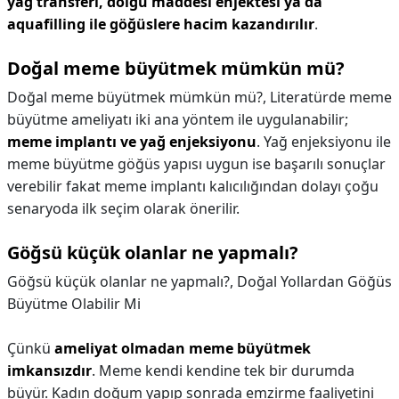
yağ transferi, dolgu maddesi enjektesi ya da
aquafilling ile göğüslere hacim kazandırılır
.
Doğal meme büyütmek mümkün mü?
Doğal meme büyütmek mümkün mü?,
Literatürde meme
büyütme ameliyatı iki ana yöntem ile uygulanabilir;
meme implantı ve yağ enjeksiyonu
. Yağ enjeksiyonu ile
meme büyütme göğüs yapısı uygun ise başarılı sonuçlar
verebilir fakat meme implantı kalıcılığından dolayı çoğu
senaryoda ilk seçim olarak önerilir.
Göğsü küçük olanlar ne yapmalı?
Göğsü küçük olanlar ne yapmalı?,
Doğal Yollardan Göğüs
Büyütme Olabilir Mi
Çünkü
ameliyat olmadan meme büyütmek
imkansızdır
. Meme kendi kendine tek bir durumda
büyür. Kadın doğum yapıp sonrada emzirme faaliyetini