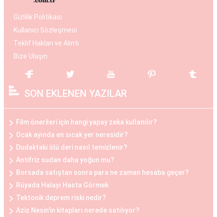
dengelemek istedikleri durumlarda tercih edilen
bir estetik operasyondur. Bu işlemde genellikle
Gizlilik Politikası
silikon veya tuzlu su dolu implantlar kullanılır.
Kullanıcı Sözleşmesi
Operasyon, hasta ile cerrah arasında yapılan
Teklif Hakları ve Alıntı
detaylı bir değerlendirme sonucunda kişiye özel
Bize Ulaşın
planlanır. Göğüs büyüme estetiği, daha dolgun ve
çekici bir görünüm elde etmek isteyen kadınlar
SON EKLENEN YAZILAR
arasında popülerdir.
Göğüs Küçültme Estetiği
Film önerileri için hangi yapay zeka kullanılır?
Büyük göğüslerin neden olduğu fiziksel
Ocak ayında en sıcak yer neresidir?
rahatsızlıklar veya estetik kaygılar nedeniyle bazı
Dudaktaki ölü deri nasıl temizlenir?
kadınlar, göğüs küçültme estetiğini tercih
Antifriz sudan daha yoğun mu?
edebilirler. Bu operasyon, göğüs dokusunun ve
Borsada satıştan sonra para ne zaman hesaba geçer?
yağın çıkarılması ile gerçekleştirilir. Göğüs
Rüyada Halayı Hasta Görmek
küçültme estetiği, sırt ve boyun ağrılarını
Tektonik deprem riski nedir?
hafifletmek, postürü düzeltmek ve günlük yaşam
Aziz Nesin'in kitapları nerede satılıyor?