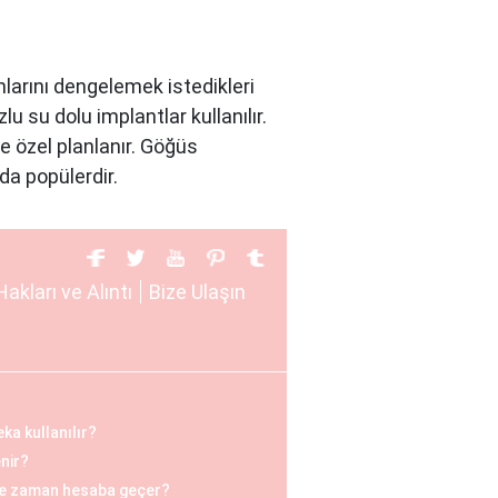
larını dengelemek istedikleri
u su dolu implantlar kullanılır.
e özel planlanır. Göğüs
da popülerdir.
azı kadınlar, göğüs küçültme
Hakları ve Alıntı
Bize Ulaşın
rçekleştirilir. Göğüs küçültme
sini artırmak isteyen kadınlar
eka kullanılır?
asyon öncesinde, hasta ile
enir?
on sonrasında ise hasta,
ne zaman hesaba geçer?