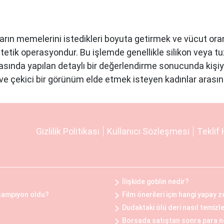
rın memelerini istedikleri boyuta getirmek ve vücut oran
tetik operasyondur. Bu işlemde genellikle silikon veya tuzl
asında yapılan detaylı bir değerlendirme sonucunda kişiy
e çekici bir görünüm elde etmek isteyen kadınlar arasın
fiziksel rahatsızlıklar veya estetik kaygılar nedeniyle b
Gizlilik Politikası
Kullanıcı Sözleşmesi
Teklif 
Bu operasyon, göğüs dokusunun ve yağın çıkarılması ile ge
ını hafifletmek, postürü düzeltmek ve günlük yaşam kalite
İlişkide goblin nedir?
Öncesi ve Sonrası
 şampiyon oldu?
Film önerileri için hangi yapay z
ncesinde ve sonrasında belirli adımlar takip edilir. Oper
Dudaktaki ölü deri nasıl temizl
klentiler belirlenir ve uygun bir planlama yapılır. Operasy
Borsada satıştan sonra para 