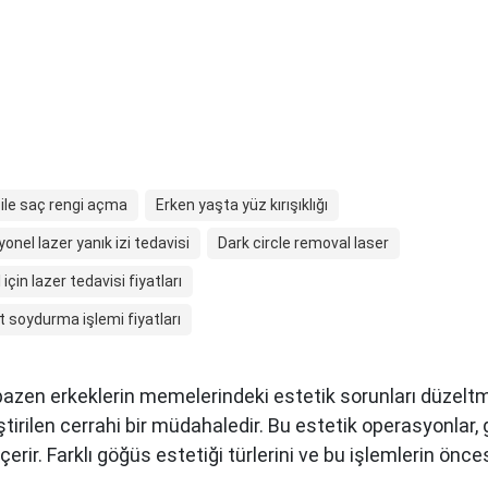
 ile saç rengi açma
Erken yaşta yüz kırışıklığı
yonel lazer yanık izi tedavisi
Dark circle removal laser
l için lazer tedavisi fiyatları
lt soydurma işlemi fiyatları
 bazen erkeklerin memelerindeki estetik sorunları düzeltm
tirilen cerrahi bir müdahaledir. Bu estetik operasyonlar
erir. Farklı göğüs estetiği türlerini ve bu işlemlerin önces