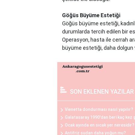
Göğüs Büyüme Estetiği
Göğüs büyüme estetiği, kadınla
durumlarda tercih edilen bir es
Operasyon, hasta ile cerrah ar
büyüme estetiği, daha dolgun v
Göğüs Küçültme Estetiği
Büyük göğüslerin neden olduğu 
estetiğini tercih edebilirler. 
estetiği, sırt ve boyun ağrılar
SON EKLENEN YAZILAR
arasında oldukça yaygındır.
Vienetta dondurması nasıl yapılır?
Göğüs Küçültme ve Büyütme 
Galatasaray 1990'dan beri kaç kez
Göğüs estetiği operasyonları ö
Ocak ayında en sıcak yer neresidir?
detaylı bir görüşme yapılır, be
Antifriz sudan daha yoğun mu?