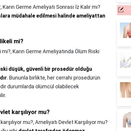
?,
Karın Germe Ameliyatı Sonrası İz Kalır mı?
P
slara müdahale edilmesi halinde ameliyattan
ikeli mi?
i mi?,
Karın Germe Ameliyatında Ölüm Riski
iski düşük, güvenli bir prosedür olduğu
dır
. Bununla birlikte, her cerrahi prosedürün
nadir durumlarda ölümcül olabilecek
ir.
vlet karşılıyor mu?
 karşılıyor mu?,
Ameliyatı Devlet Karşılıyor mu?
uğu gibi
devlet tarafından ödenmez
.