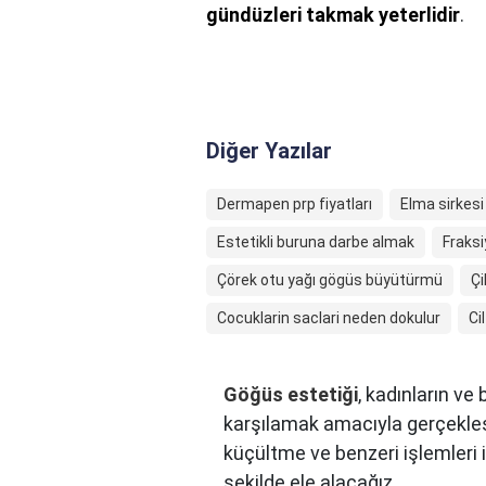
gündüzleri takmak yeterlidir
.
Diğer Yazılar
Dermapen prp fiyatları
Elma sirkesi
Estetikli buruna darbe almak
Fraksi
Çörek otu yağı gögüs büyütürmü
Çi
Cocuklarin saclari neden dokulur
Ci
Göğüs estetiği
, kadınların ve
karşılamak amacıyla gerçekleş
küçültme ve benzeri işlemleri iç
şekilde ele alacağız.