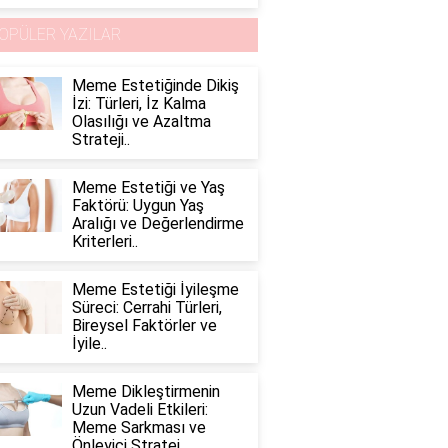
OPÜLER YAZILAR
Meme Estetiğinde Dikiş
İzi: Türleri, İz Kalma
Olasılığı ve Azaltma
Strateji..
Meme Estetiği ve Yaş
Faktörü: Uygun Yaş
Aralığı ve Değerlendirme
Kriterleri..
Meme Estetiği İyileşme
Süreci: Cerrahi Türleri,
Bireysel Faktörler ve
İyile..
Meme Dikleştirmenin
Uzun Vadeli Etkileri:
Meme Sarkması ve
Önleyici Stratej..