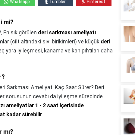
Whatsapp
Tumbler
Pinterest
li mi?
?,
En sık görülen
deri sarkması ameliyatı
ar (cilt altındaki sıvı birikimleri) ve küçük
deri
 geç yara iyileşmesi, kanama ve kan pıhtıları daha
r?
eri Sarkması Ameliyatı Kaç Saat Sürer? Deri
er sorusunun cevabı da iyileşme sürecinde
zı ameliyatlar 1 - 2 saat içerisinde
at kadar sürebilir
.
ır mı?