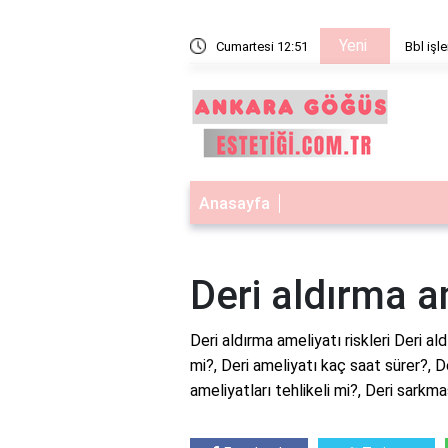
Yeni
işe yarar
Cumartesi 12:51
Bbl işle
Anasayfa
Deri aldırma am
Deri aldırma ameliyatı riskleri Deri ald
mi?, Deri ameliyatı kaç saat sürer?, D
ameliyatları tehlikeli mi?, Deri sarkm