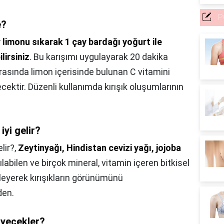
P
e?
r limonu sıkarak 1 çay bardağı yoğurt ile
lirsiniz
. Bu karışımı uygulayarak 20 dakika
onrasında limon içerisinde bulunan C vitamini
ecektir. Düzenli kullanımda kırışık oluşumlarının
 iyi gelir?
elir?,
Zeytinyağı, Hindistan cevizi yağı, jojoba
ılabilen ve birçok mineral, vitamin içeren bitkisel
kleyerek kırışıkların görünümünü
den.
 yiyecekler?