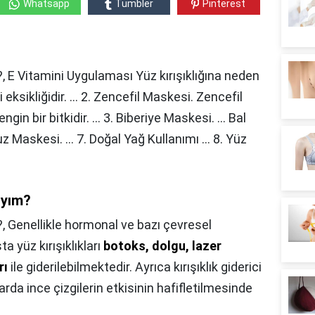
Whatsapp
Tumbler
Pinterest
?, E Vitamini Uygulaması Yüz kırışıklığına neden
eksikliğidir. ... 2. Zencefil Maskesi. Zencefil
n bir bitkidir. ... 3. Biberiye Maskesi. ... Bal
z Maskesi. ... 7. Doğal Yağ Kullanımı ... 8. Yüz
ıyım?
?,
Genellikle hormonal ve bazı çevresel
a yüz kırışıklıkları
botoks, dolgu, lazer
rı
ile giderilebilmektedir. Ayrıca kırışıklık giderici
da ince çizgilerin etkisinin hafifletilmesinde