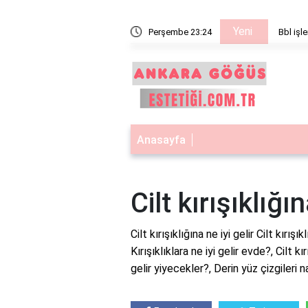
Yeni
işe yarar
Perşembe 23:24
Bbl işle
Anasayfa
Cilt kırışıklığın
Cilt kırışıklığına ne iyi gelir Cilt kırış
Kırışıklıklara ne iyi gelir evde?, Cilt kır
gelir yiyecekler?, Derin yüz çizgileri na