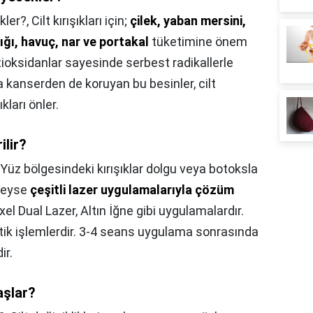
ekler?,
Cilt kırışıkları için;
çilek, yaban mersini,
ğı, havuç, nar ve portakal
tüketimine önem
antioksidanlar sayesinde serbest radikallerle
kanserden de koruyan bu besinler, cilt
kları önler.
ilir?
Yüz bölgesindeki kırışıklar dolgu veya botoksla
deyse
çeşitli lazer uygulamalarıyla çözüm
el Dual Lazer, Altın İğne gibi uygulamalardır.
tik işlemlerdir. 3-4 seans uygulama sonrasında
ir.
aşlar?