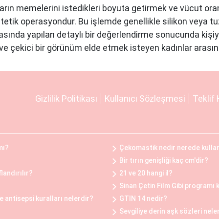
rın memelerini istedikleri boyuta getirmek ve vücut oran
tetik operasyondur. Bu işlemde genellikle silikon veya tuzl
asında yapılan detaylı bir değerlendirme sonucunda kişiy
e çekici bir görünüm elde etmek isteyen kadınlar arasın
fiziksel rahatsızlıklar veya estetik kaygılar nedeniyle b
Gizlilik Politikası
Kullanıcı Sözleşmesi
Teklif 
Bu operasyon, göğüs dokusunun ve yağın çıkarılması ile ge
ını hafifletmek, postürü düzeltmek ve günlük yaşam kalite
mı?
Çekomastik nedir nerede kullan
Öncesi ve Sonrası
Bir tırın genişliği kaç cm'dir?
ncesinde ve sonrasında belirli adımlar takip edilir. Oper
landırılır?
21 ve 20 hangi il?
klentiler belirlenir ve uygun bir planlama yapılır. Operasy
Sinan Çetin Film Gibi programı 
belirli bir süre doktorun önerdiği yönergeleri takip etmel
antisepsi kuralları nelerdir?
GTIN 14 nedir?
 tam olarak deneyimleyebilmesi için doktorun önerilerine 
Sevgiliye derin aşk sözleri nele