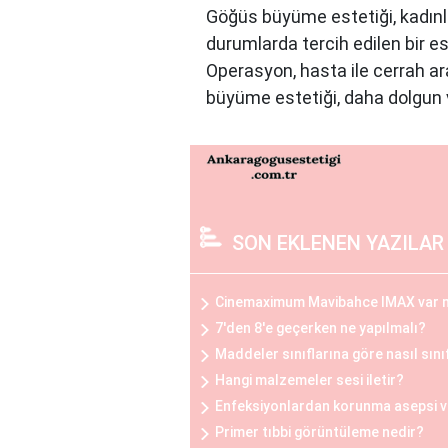
Göğüs büyüme estetiği, kadınla
durumlarda tercih edilen bir es
Operasyon, hasta ile cerrah ar
büyüme estetiği, daha dolgun v
Göğüs Küçültme Estetiği
Büyük göğüslerin neden olduğu 
estetiğini tercih edebilirler. 
estetiği, sırt ve boyun ağrılar
SON EKLENEN YAZILAR
arasında oldukça yaygındır.
Cinemaximum Mavibahce IMAX var 
Göğüs Küçültme ve Büyütme 
7'den 8'e geçerken ne yapılmalı?
Göğüs estetiği operasyonları ö
Maddeler sınıflarına göre nasıl sınıf
detaylı bir görüşme yapılır, be
Hangi malzemeler sesi iletir?
iyileşme sürecine uygun olarak 
Enfeksiyonlardan korunma asepsi ve 
cerrahi müdahalenin etkilerini
Primer tıbbi görüntüleme nedir?