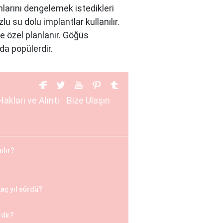
larını dengelemek istedikleri
u su dolu implantlar kullanılır.
e özel planlanır. Göğüs
da popülerdir.
azı kadınlar, göğüs küçültme
Hakları ve Alıntı
Bize Ulaşın
rçekleştirilir. Göğüs küçültme
sini artırmak isteyen kadınlar
ılır?
asyon öncesinde, hasta ile
on sonrasında ise hasta,
kaç yıl sürdü?
idir. Her iki durumda da hasta,
uymalıdır.
rdir?