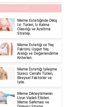
OPÜLER YAZILAR
Meme Estetiğinde Dikiş
İzi: Türleri, İz Kalma
Olasılığı ve Azaltma
Strateji..
Meme Estetiği ve Yaş
Faktörü: Uygun Yaş
Aralığı ve Değerlendirme
Kriterleri..
Meme Estetiği İyileşme
Süreci: Cerrahi Türleri,
Bireysel Faktörler ve
İyile..
Meme Dikleştirmenin
Uzun Vadeli Etkileri:
Meme Sarkması ve
Önleyici Stratej..