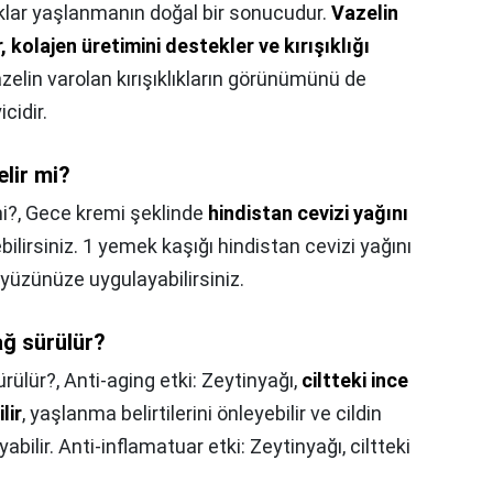
klar yaşlanmanın doğal bir sonucudur.
Vazelin
ir, kolajen üretimini destekler ve kırışıklığı
azelin varolan kırışıklıkların görünümünü de
cidir.
elir mi?
mi?,
Gece kremi şeklinde
hindistan cevizi yağını
ilirsiniz. 1 yemek kaşığı hindistan cevizi yağını
k yüzünüze uygulayabilirsiniz.
ağ sürülür?
rülür?,
Anti-aging etki: Zeytinyağı,
ciltteki ince
lir
, yaşlanma belirtilerini önleyebilir ve cildin
bilir. Anti-inflamatuar etki: Zeytinyağı, ciltteki