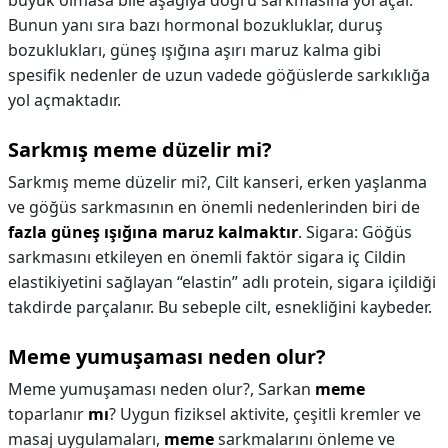
büyük olmasa bile aşağıya doğru sarkmasına yol açar.
Bunun yanı sıra bazı hormonal bozukluklar, duruş
bozuklukları, güneş ışığına aşırı maruz kalma gibi
spesifik nedenler de uzun vadede göğüslerde sarkıklığa
yol açmaktadır.
Sarkmış meme düzelir mi?
Sarkmış meme düzelir mi?,
Cilt kanseri, erken yaşlanma
ve göğüs sarkmasının en önemli nedenlerinden biri de
fazla güneş ışığına maruz kalmaktır
. Sigara: Göğüs
sarkmasını etkileyen en önemli faktör sigara iç Cildin
elastikiyetini sağlayan “elastin” adlı protein, sigara içildiği
takdirde parçalanır. Bu sebeple cilt, esnekliğini kaybeder.
Meme yumuşaması neden olur?
Meme yumuşaması neden olur?,
Sarkan
meme
toparlanır
mı
? Uygun fiziksel aktivite, çeşitli kremler ve
masaj uygulamaları,
meme
sarkmalarını önleme ve