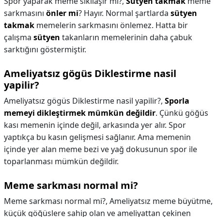
Spor yaparak meme sıkılaşır mı?,
Sütyen takmak
meme
sarkmasını
önler mi
? Hayır. Normal şartlarda
sütyen
takmak
memelerin sarkmasını önlemez. Hatta bir
çalışma
sütyen
takanların memelerinin daha çabuk
sarktığını göstermiştir.
Ameliyatsız gögüs Diklestirme nasil
yapilir?
Ameliyatsız gögüs Diklestirme nasil yapilir?,
Sporla
memeyi dikleştirmek mümkün değildir
. Çünkü göğüs
kası memenin içinde değil, arkasında yer alır. Spor
yaptıkça bu kasın gelişmesi sağlanır. Ama memenin
içinde yer alan meme bezi ve yağ dokusunun spor ile
toparlanması mümkün değildir.
Meme sarkması normal mi?
Meme sarkması normal mi?,
Ameliyatsız meme büyütme,
küçük göğüslere sahip olan ve ameliyattan çekinen