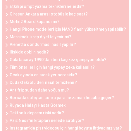
küçültme estetiği, sırt ve boyun ağrılarını
Etkili prompt yazma teknikleri nelerdir?
hafifletmek, postürü düzeltmek ve günlük yaşam
Giresun Ankara arası otobüsle kaç saat?
Metin2 Board kapandı mı?
kalitesini artırmak isteyen kadınlar arasında
Hangi iPhone modelleri için NAND flash yükseltme yapılabilir?
oldukça yaygındır.
Mercimeklikrep diyette yenir mi?
Vienetta dondurması nasıl yapılır?
Göğüs Küçültme ve Büyütme Öncesi ve Sonrası
İlişkide goblin nedir?
Göğüs estetiği operasyonları öncesinde ve
Galatasaray 1990'dan beri kaç kez şampiyon oldu?
sonrasında belirli adımlar takip edilir. Operasyon
Film önerileri için hangi yapay zeka kullanılır?
öncesinde, hasta ile detaylı bir görüşme yapılır,
Ocak ayında en sıcak yer neresidir?
beklentiler belirlenir ve uygun bir planlama yapılır.
Dudaktaki ölü deri nasıl temizlenir?
Operasyon sonrasında ise hasta, iyileşme
Antifriz sudan daha yoğun mu?
sürecine uygun olarak belirli bir süre doktorun
Borsada satıştan sonra para ne zaman hesaba geçer?
önerdiği yönergeleri takip etmelidir. Her iki
Rüyada Halayı Hasta Görmek
durumda da hasta, cerrahi müdahalenin etkilerini
Tektonik deprem riski nedir?
tam olarak deneyimleyebilmesi için doktorun
Aziz Nesin'in kitapları nerede satılıyor?
önerilerine uymalıdır.
Instagram'da pist videosu için hangi boyuta ihtiyacınız var?