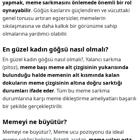
yapmak, meme sarkmasını önlemede önemli bir rol
oynayabilir
. Göğüs kaslarını güçlendiren ve vücuttaki
genel tonusu artıran egzersizler, memelerin
sıkılaşmasına ve daha kalkık bir görünüme sahip
olmalarına yardımcı olabilir.
En güzel kadın göğsü nasıl olmalı?
En güzel kadın göğsü nasıl olmalı?,
Yalancı sarkma
(pitoz),
meme başı meme alt çizgisinin yukarısında
bulunduğu halde memenin alt kısmında kalan
dokuların meme çizgisinin altına doğru sarktığı
durumları ifade eder
. Tüm bu meme sarkma
durumlarına karşı meme dikleştirme ameliyatları başarılı
bir şekilde gerçekleştirilir.
Memeyi ne büyütür?
Memeyi ne büyütür?,
Meme ucu pozisyonu da ideal
meme şeklini belirler. Estetik açıdan,
meme uçları orta