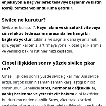
enjeksiyonla ilaç verilerek tedaviye başlanır ve kistin
içeriği temizlenebilir duruma getirilir
.
Sivilce ne kurutur?
Sivilce ne kurutur?,
Hayır, akne ve cinsel aktivite veya
cinsel aktivitede azalma arasında herhangi bir
bağlantı yoktur
. Cildinizi ve saçınızı daha iyi anlamak
için, yaşam kalitenizi artırmaya yönelik özel içeriklerimizi
ve yenilikçi bakım rutinlerimizi keşfedin.
Cinsel ilişkiden sonra yüzde sivilce çıkar
mı?
Cinsel ilişkiden sonra yüzde sivilce çıkar mı?,
Ani sivilce
artışı, birçok kişinin zaman zaman karşılaştığı bir cilt
sorunudur. Genellikle
stres, hormonal değişiklikler,
yanlış beslenme ve yetersiz cilt bakımı
gibi faktörler
bu duruma neden olabilir. Stres, vücuttaki kortizol
seviyelerini artırarak yağ üretimini tetikleyebilir ve bu da