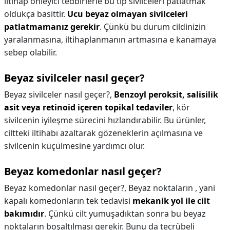
iltihap önleyici tedbirlerle bu tip sivilceleri patlatmak
oldukça basittir.
Ucu beyaz olmayan sivilceleri
patlatmamanız gerekir
. Çünkü bu durum cildinizin
yaralanmasına, iltihaplanmanın artmasına e kanamaya
sebep olabilir.
Beyaz sivilceler nasıl geçer?
Beyaz sivilceler nasıl geçer?,
Benzoyl peroksit, salisilik
asit veya retinoid içeren topikal tedaviler
, kör
sivilcenin iyileşme sürecini hızlandırabilir. Bu ürünler,
ciltteki iltihabı azaltarak gözeneklerin açılmasına ve
sivilcenin küçülmesine yardımcı olur.
Beyaz komedonlar nasıl geçer?
Beyaz komedonlar nasıl geçer?,
Beyaz noktaların , yani
kapalı komedonların tek tedavisi
mekanik yol ile cilt
bakımıdır
. Çünkü cilt yumuşadıktan sonra bu beyaz
noktaların boşaltılması gerekir. Bunu da tecrübeli