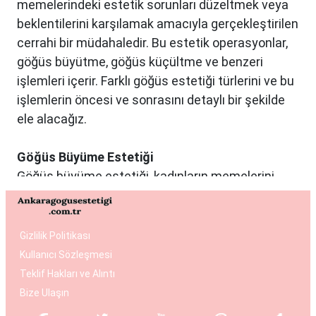
memelerindeki estetik sorunları düzeltmek veya
beklentilerini karşılamak amacıyla gerçekleştirilen
cerrahi bir müdahaledir. Bu estetik operasyonlar,
göğüs büyütme, göğüs küçültme ve benzeri
işlemleri içerir. Farklı göğüs estetiği türlerini ve bu
işlemlerin öncesi ve sonrasını detaylı bir şekilde
ele alacağız.
Göğüs Büyüme Estetiği
Göğüs büyüme estetiği, kadınların memelerini
istedikleri boyuta getirmek ve vücut oranlarını
dengelemek istedikleri durumlarda tercih edilen
bir estetik operasyondur. Bu işlemde genellikle
Gizlilik Politikası
silikon veya tuzlu su dolu implantlar kullanılır.
Kullanıcı Sözleşmesi
Operasyon, hasta ile cerrah arasında yapılan
Teklif Hakları ve Alıntı
detaylı bir değerlendirme sonucunda kişiye özel
Bize Ulaşın
planlanır. Göğüs büyüme estetiği, daha dolgun ve