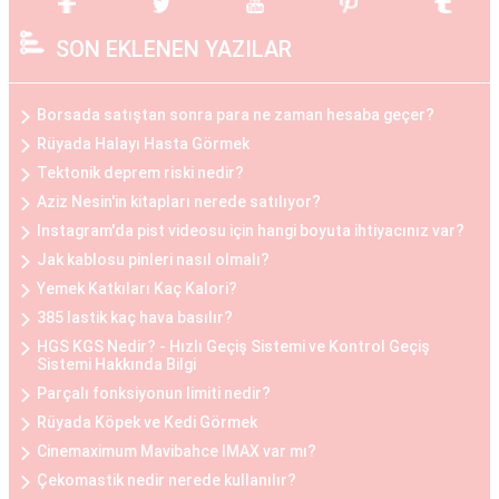
çekici bir görünüm elde etmek isteyen kadınlar
SON EKLENEN YAZILAR
arasında popülerdir.
Göğüs Küçültme Estetiği
Borsada satıştan sonra para ne zaman hesaba geçer?
Büyük göğüslerin neden olduğu fiziksel
Rüyada Halayı Hasta Görmek
rahatsızlıklar veya estetik kaygılar nedeniyle bazı
Tektonik deprem riski nedir?
kadınlar, göğüs küçültme estetiğini tercih
Aziz Nesin'in kitapları nerede satılıyor?
edebilirler. Bu operasyon, göğüs dokusunun ve
Instagram'da pist videosu için hangi boyuta ihtiyacınız var?
yağın çıkarılması ile gerçekleştirilir. Göğüs
Jak kablosu pinleri nasıl olmalı?
küçültme estetiği, sırt ve boyun ağrılarını
Yemek Katkıları Kaç Kalori?
hafifletmek, postürü düzeltmek ve günlük yaşam
385 lastik kaç hava basılır?
HGS KGS Nedir? - Hızlı Geçiş Sistemi ve Kontrol Geçiş
kalitesini artırmak isteyen kadınlar arasında
Sistemi Hakkında Bilgi
oldukça yaygındır.
Parçalı fonksiyonun limiti nedir?
Rüyada Köpek ve Kedi Görmek
Göğüs Küçültme ve Büyütme Öncesi ve Sonrası
Cinemaximum Mavibahce IMAX var mı?
Göğüs estetiği operasyonları öncesinde ve
Çekomastik nedir nerede kullanılır?