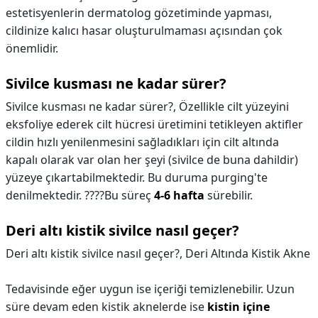
estetisyenlerin dermatolog gözetiminde yapması,
cildinize kalıcı hasar oluşturulmaması açısından çok
önemlidir.
Sivilce kusması ne kadar sürer?
Sivilce kusması ne kadar sürer?,
Özellikle cilt yüzeyini
eksfoliye ederek cilt hücresi üretimini tetikleyen aktifler
cildin hızlı yenilenmesini sağladıkları için cilt altında
kapalı olarak var olan her şeyi (sivilce de buna dahildir)
yüzeye çıkartabilmektedir. Bu duruma purging'te
denilmektedir. ????Bu süreç
4-6 hafta
sürebilir.
Deri altı kistik sivilce nasıl geçer?
Deri altı kistik sivilce nasıl geçer?,
Deri Altında Kistik Akne
Tedavisinde eğer uygun ise içeriği temizlenebilir. Uzun
süre devam eden kistik aknelerde ise
kistin içine