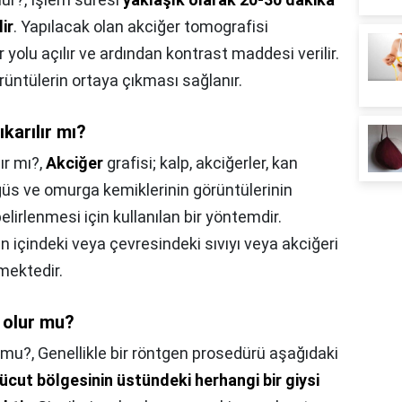
ir
. Yapılacak olan akciğer tomografisi
lu açılır ve ardından kontrast maddesi verilir.
üntülerin ortaya çıkması sağlanır.
karılır mı?
ır mı?,
Akciğer
grafisi; kalp, akciğerler, kan
öğüs ve omurga kemiklerinin görüntülerinin
 belirlenmesi için kullanılan bir yöntemdir.
in içindeki veya çevresindeki sıvıyı veya akciğeri
mektedir.
i olur mu?
r mu?,
Genellikle bir röntgen prosedürü aşağıdaki
cut bölgesinin üstündeki herhangi bir giysi