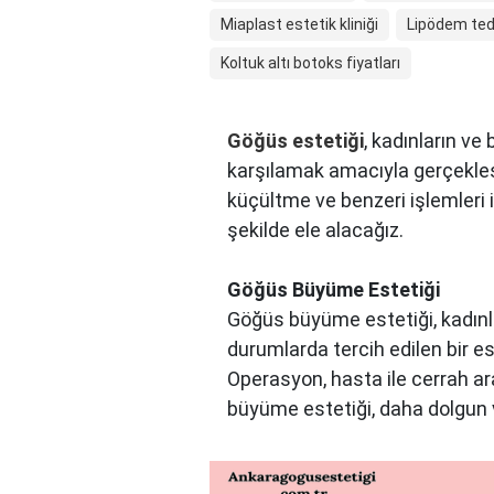
Miaplast estetik kliniği
Lipödem ted
Koltuk altı botoks fiyatları
Göğüs estetiği
, kadınların ve
karşılamak amacıyla gerçekleş
küçültme ve benzeri işlemleri iç
şekilde ele alacağız.
Göğüs Büyüme Estetiği
Göğüs büyüme estetiği, kadınla
durumlarda tercih edilen bir es
Operasyon, hasta ile cerrah ar
büyüme estetiği, daha dolgun v
Göğüs Küçültme Estetiği