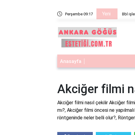
Yeni
işe yarar
Perşembe 09:17
Bbl işle
Anasayfa
Akciğer filmi na
Akciğer filmi nasıl çekilir Akciğer filmi
mı?, Akciğer filmi öncesi ne yapılmal
röntgeninde neler belli olur?, Röntgen