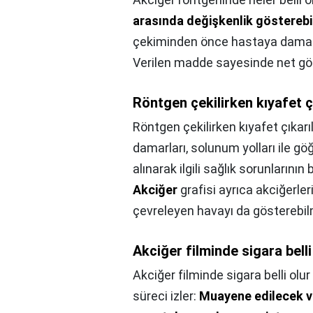
arasında değişkenlik gösterebil
çekiminden önce hastaya damar yo
Verilen madde sayesinde net gör
Röntgen çekilirken kıyafet çı
Röntgen çekilirken kıyafet çıkarıl
damarları, solunum yolları ile g
alınarak ilgili sağlık sorunlarının
Akciğer
grafisi ayrıca akciğerler
çevreleyen havayı da gösterebil
Akciğer filminde sigara bell
Akciğer filminde sigara belli olu
süreci izler:
Muayene edilecek vü