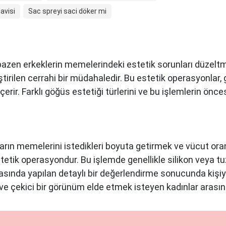
avisi
Sac spreyi saci döker mi
 bazen erkeklerin memelerindeki estetik sorunları düzeltm
tirilen cerrahi bir müdahaledir. Bu estetik operasyonlar
erir. Farklı göğüs estetiği türlerini ve bu işlemlerin önces
rın memelerini istedikleri boyuta getirmek ve vücut oran
tetik operasyondur. Bu işlemde genellikle silikon veya tuzl
asında yapılan detaylı bir değerlendirme sonucunda kişiy
e çekici bir görünüm elde etmek isteyen kadınlar arasın