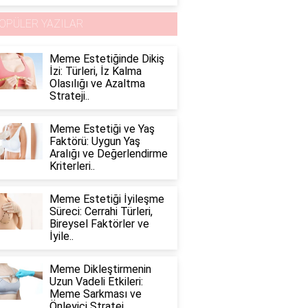
OPÜLER YAZILAR
Meme Estetiğinde Dikiş
İzi: Türleri, İz Kalma
Olasılığı ve Azaltma
Strateji..
Meme Estetiği ve Yaş
Faktörü: Uygun Yaş
Aralığı ve Değerlendirme
Kriterleri..
Meme Estetiği İyileşme
Süreci: Cerrahi Türleri,
Bireysel Faktörler ve
İyile..
Meme Dikleştirmenin
Uzun Vadeli Etkileri:
Meme Sarkması ve
Önleyici Stratej..