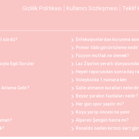
fiziksel rahatsızlıklar veya estetik kaygılar nedeniyle b
Gizlilik Politikası
Kullanıcı Sözleşmesi
Teklif 
Bu operasyon, göğüs dokusunun ve yağın çıkarılması ile ge
ını hafifletmek, postürü düzeltmek ve günlük yaşam kalite
ıl sürdü?
Enfeksiyonlardan korunma aseps
Öncesi ve Sonrası
Primer tıbbi görüntüleme nedir
ncesinde ve sonrasında belirli adımlar takip edilir. Oper
Füzyon mutfak ne demek?
klentiler belirlenir ve uygun bir planlama yapılır. Operasy
yla İlgili Sorular
Laz Ziya'nın yeraltı dünyasında
belirli bir süre doktorun önerdiği yönergeleri takip etmel
Heyet raporundan sonra ilaç ra
 tam olarak deneyimleyebilmesi için doktorun önerilerine 
Voleybolda 1 numara kim
 Anlama Gelir?
Gülle atmanın kuralları nelerdir
Beyaz şarabın faydaları nedir?
i faktörlere bağlı olarak değişiklik gösterir. Bu faktörler 
Her gün spor yapılır mı?
tanın beklentileri yer alır. Bu nedenle, göğüs estetiği oper
Koşu yarışı öncesi ne yenir
Cerrahi operasyonun kapsamı ve kullanılan malzemeler de fi
zaman?
Alperen Şengün hasta mı?
k?
Ronaldo neden kırmızı kart gö