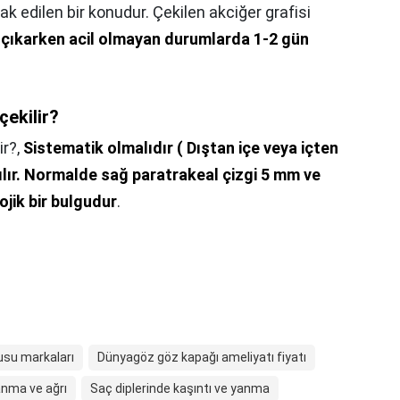
k edilen bir konudur. Çekilen akciğer grafisi
e çıkarken acil olmayan durumlarda 1-2 gün
çekilir?
ir?,
Sistematik olmalıdır ( Dıştan içe veya içten
ır.
Normalde sağ paratrakeal çizgi 5 mm ve
ojik bir bulgudur
.
usu markaları
Dünyagöz göz kapağı ameliyatı fiyatı
anma ve ağrı
Saç diplerinde kaşıntı ve yanma