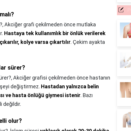
P
lmalı?
?,
Akciğer grafi çekilmeden önce mutlaka
r.
Hastaya tek kullanımlık bir önlük verilerek
karılır, kolye varsa çıkartılır
. Çekim ayakta
ar sürer?
ürer?,
Akciğer grafisi çekilmeden önce hastanın
 şeyi değiştirmez.
Hastadan yalnızca belin
sı ve hasta önlüğü giymesi istenir
. Bazı
 değildir.
lli olur?
lur?,
İşlem süresi
yaklaşık olarak 20-30 dakika